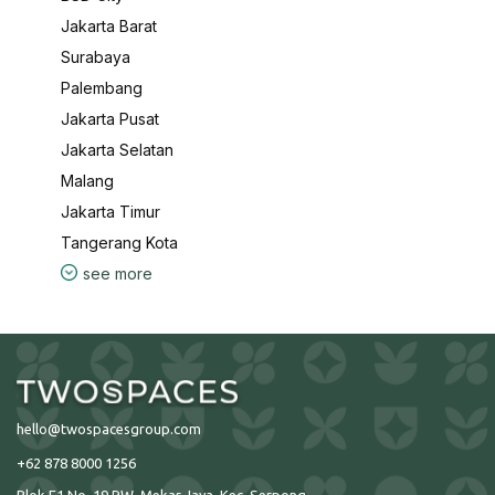
Jakarta Barat
Surabaya
Palembang
Jakarta Pusat
Jakarta Selatan
Malang
Jakarta Timur
Tangerang Kota
see more
hello@twospacesgroup.com
+62 878 8000 1256
Blok F1 No. 19 RW. Mekar Jaya, Kec. Serpong,