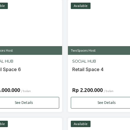
able
Available
ces Host
TwoSpaces Host
AL HUB
SOCIAL HUB
il Space 6
Retail Space 4
6.000.000
Rp 2.200.000
/ bulan
/ bulan
See Details
See Details
able
Available