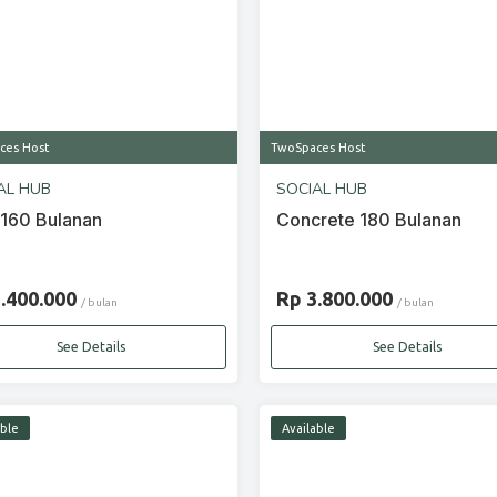
ces Host
TwoSpaces Host
AL HUB
SOCIAL HUB
 160 Bulanan
Concrete 180 Bulanan
3.400.000
Rp 3.800.000
/ bulan
/ bulan
See Details
See Details
able
Available