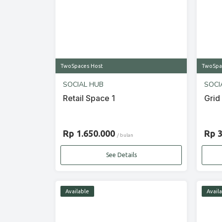
TwoSpaces Host
TwoSpa
SOCIAL HUB
SOCI
Retail Space 1
Grid
Rp 1.650.000
Rp 
/ bulan
See Details
Available
Avail