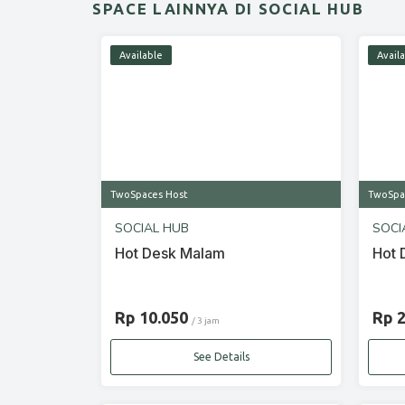
SPACE LAINNYA DI SOCIAL HUB
Available
Avail
TwoSpaces Host
TwoSpa
SOCIAL HUB
SOCI
Hot Desk Malam
Hot 
Rp 10.050
Rp 
/ 3 jam
See Details