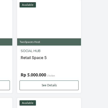
Available
TwoSpaces Host
SOCIAL HUB
Retail Space 5
Rp 5.000.000
/ bulan
See Details
Available