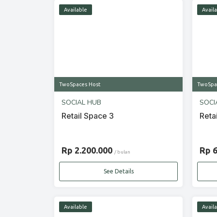
Available
Avail
TwoSpaces Host
TwoSpa
SOCIAL HUB
SOCI
Retail Space 3
Reta
Rp 2.200.000
Rp 
/ bulan
See Details
Available
Avail