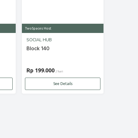
TwoSpaces Host
SOCIAL HUB
Block 140
Rp 199.000
/ hari
See Details