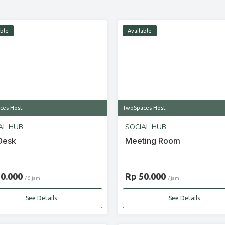
able
Available
ces Host
TwoSpaces Host
AL HUB
SOCIAL HUB
Desk
Meeting Room
20.000
Rp 50.000
/ 5 jam
/ jam
See Details
See Details