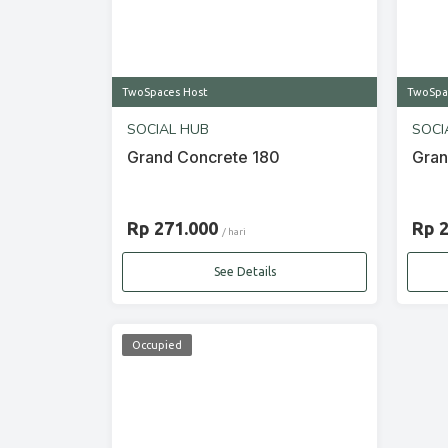
TwoSpaces Host
TwoSpa
SOCIAL HUB
SOCI
Grand Concrete 180
Gran
Rp 271.000
Rp 
/ hari
See Details
Occupied