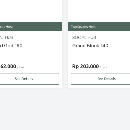
ces Host
TwoSpaces Host
AL HUB
SOCIAL HUB
d Grid 160
Grand Block 140
262.000
Rp 203.000
/ hari
/ hari
See Details
See Details