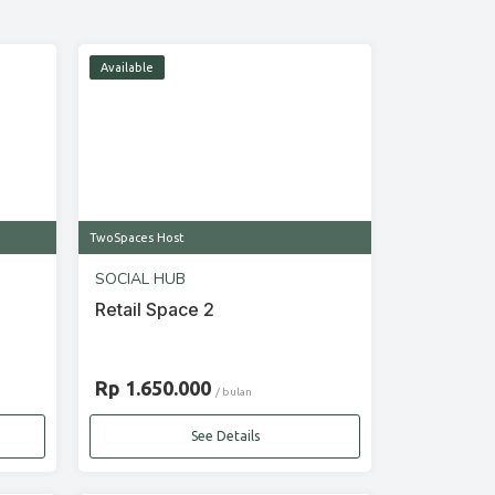
Available
TwoSpaces Host
SOCIAL HUB
Retail Space 2
Rp 1.650.000
/ bulan
See Details