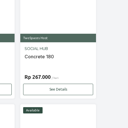
TwoSpaces Host
SOCIAL HUB
Concrete 180
Rp 267.000
/ hari
See Details
Available