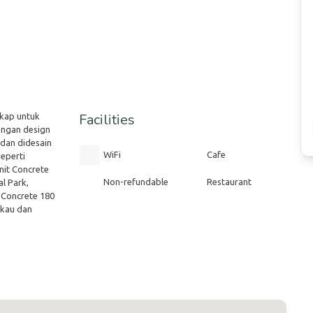
Facilities
gkap untuk
dengan design
 dan didesain
WiFi
Cafe
seperti
nit Concrete
Non-refundable
Restaurant
l Park,
 Concrete 180
gkau dan